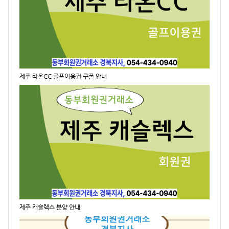
제주 라온CC 골프이용권 쿠폰 안내
제주 캐슬렉스 분양 안내