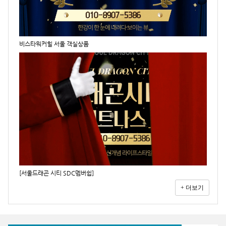
비스타워커힐 서울 객실상품
[서울드래곤 시티 SDC멤버쉽]
+ 더보기